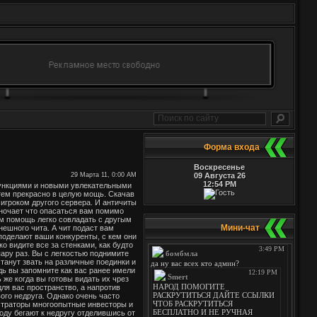
Форма входа
Воскресенье
29 Марта 11, 0:00 AM
09 Августа 26
12:54 PM
функциями и новыми увлекательными
 тем прекрасно в целую мощь. Скачав
 игроком другого сервера. И античиты
зночает что опасаться вам помимо
м помощь легко совладать с другым
Мини-чат
нешного чита. А чит подаст вам
 поделают ваши конкуренты, с кем они
ко видите все за стенками, как будто
пару раз. Вы с легкостью поднимите
танут звать на различные поединки и
едь вы запомните как вас ранее имели
 же когда вы готовы видать их чрез
ля вас пространство, а напротив
ого недруга. Однако очень часто
истраторы многоопытные инвесторы и
оду бегают к недругу отделившись от