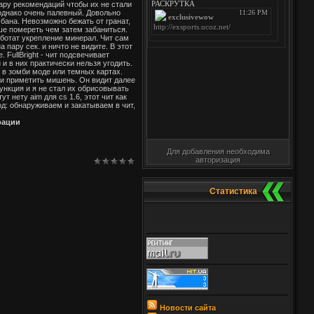
пару рекомендаций чтобы их не стали
 однако очень палевный. Довольно
бана. Невозможно бежать от гранат,
чше помереть чем затем забаниться.
работат укрепление минерал. Чит сам
пару сек. и ничто не видите. В этот
 FullBright - чит подсвечивает
и в них практически нельзя угодить.
ь в зомби моде или темных картах.
ли приметить мишень. Он видит далее
нкция и я не стал их обрисовывать
 нету aim для cs 1.6, этот чит как
од: обнаруживаем и закатываем в чит,
.
трации
Для добавления необходима
авторизация
Статистика
Новости сайта