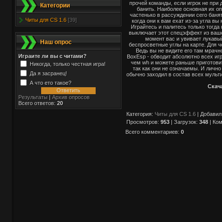
прочей команды, если игрок не при 
Категории
банить. Наиболее основная их оп
частенько в рассуждении сего баня
Читы для CS 1.6
[39]
когда они к вам ехат из-за угла в
Играйтесь и палитесь только тогда 
выключает этот спецэффект из вашей
момент вас и увивает лукавый 
Наш опрос
беспросветные углы на карте. Для ч
Ведь вы не видите его там мрачно
Играите ли вы с читами?
BoxEsp - обводит абсолютно всех иг
чем wh и можете раньше приготови
Никогда, только честная игра!
так как они не означаемы. И лично
Да я засранец!
обычно заходил в состав всех мульти
А что ето такое?
Скача
Результаты
|
Архив опросов
Всего ответов:
20
Категория
:
Читы для CS 1.6
|
Добавил
Просмотров
:
953
|
Загрузок
:
348
|
Ком
Всего комментариев
:
0