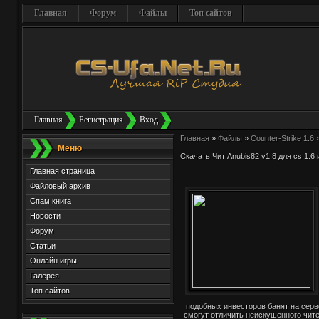
Главная
Форум
Файлы
Топ сайтов
Главная
Регистрация
Вход
Главная
»
Файлы
»
Counter-Strike 1.6
Меню
Скачать Чит Anubis82 v1.8 для cs 1.6 
Главная страница
Файловый архив
Спам книга
Новости
Форум
Статьи
Онлайн игры
Галерея
Топ сайтов
подобных инвесторов банят на серв
смогут отличить неискушенного чите