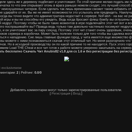
деле здесь же к деревену подбегают и уничтожают. По этой причине желаю подать им 
ечатка то что они открывают огонь в врага раньше нежели сходят, это лучший способ
т неискушенных читеров. Если сделать так лишь временами сможет также избавить от 
ы не удирайте от их. Вы же не имеет возможности это услыхать или предвидеть. Наилу
когда вы точно видите что администратора недостает в сервере. NoFalsh - на вас не 
 игры и вы не способны его увидеть. Ведь когда бросают флеш бомбу вы оглушены на 
недруг. Поэтому чтобы не было таких моментов в игре подключайте этот чит вот и все.
его поспрашивайте вы? Правда ведь только там довольно частенько посижуют недруги 
, и он уничтожает вас за пару секунд. Поэтому этот чит станет очень здоровым, очен
роков сервера в коробочки. Может быть полезен только для того чтобы вы сдалека мог
ться к нападению. Сие лишь главные функции город, у чита имеется еще множество фу
 вы можете с ними познакомиться скачав этот отличный чит. Но меня разогорчило что тут
чов. Но в исходной производству он по какой причине то не находится. Пуск этого гор
жмем Load THE Cheat и все чит готов к работе можете уверенно закатывать на сервер
ть бесплатно Скачать Чит Anubis82 v1.8 для cs 1.6 и без регистрации без регис
:
exclusivewow
ментарии
:
2
|
Рейтинг
:
0.0
/
0
Добавлять комментарии могут только зарегистрированные пользователи.
[
Регистрация
|
Вход
]