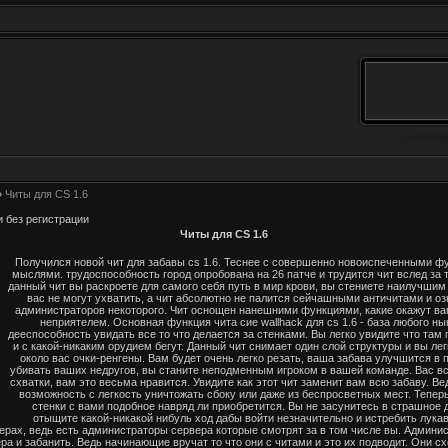
»
Читы для CS 1.6
и без регистрации
Читы для CS 1.6
Получился новой чит для забавы cs 1.6. Теснее с совершенно новоиспеченными 
мыслями. трудоспособность город опробована на 26 патче и трудится чит вслед за
данный чит вы раскроете для самого себя путь в мир крови, вы стениете наилучшим
вас не могут ухватить, а чит абсолютно не палится сейчашными античитами и о
администраторов некоторого. Чит оснощен нанешними функциями, какие окажут ва
неприятелем. Основная функция чита сие wallhack для cs 1.6 - база любого ны
дееспособность увидать все то что делается за стенками. Вы легко увидите что там
и с какой-никаким орудием бегут. Данный чит снимает один слой структуры и вы лег
около вас очки-ренгены. Вам будет очень легко резать, ваша забава улучшится в 
убивать ваших недругов, вы станите неподменным игроком в вашей команде. Вас вс
схватки, вам это весьма нравится. Увидите как этот чит заменит вам всю забаву. В
возможность с легкость уничтожать сбоку или даже из беспросветных мест. Теперь
стенки с вами подобное навряд ли приобретится. Вы не засунитесь в страшное д
отыщите какой-никакой нибуль ход дабы войти незначительно и истребить лукав
ерах, ведь есть администраторы сервера которые смотрят за в том числе вы. Админ
ра и забанить. Ведь начинающие вручат то что они с читами и это их подводит. Они сх