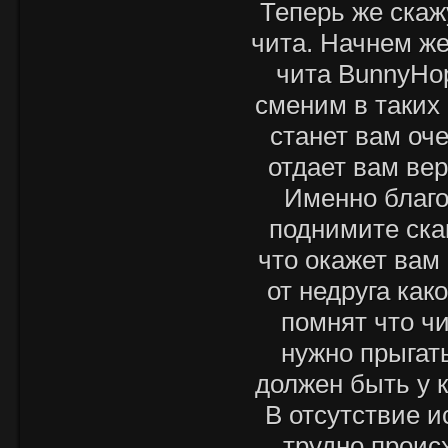
Теперь же скаж
чита. Начнем же
чита BunnyHop
сменим в таких 
станет вам оч
отдает вам ве
Именно благо
поднимите ска
что окажет вам
от недруга как
помнят что ч
нужно прыгать
должен быть у к
В отсутствие и
трудно проис