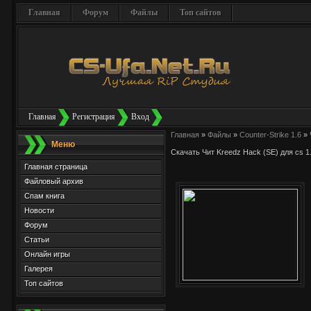
Главная
Форум
Файлы
Топ сайтов
Главная
Регистрация
Вход
Главная
»
Файлы
»
Counter-Strike 1.6
»
Меню
Скачать Чит Kreedz Hack (SE) для cs 1
Главная страница
Файловый архив
Спам книга
Новости
Форум
Статьи
Онлайн игры
Галерея
Топ сайтов