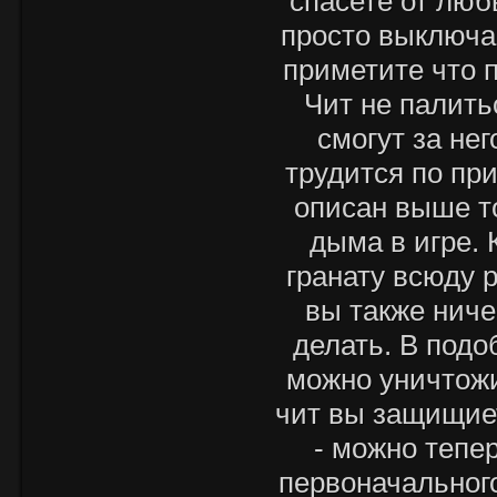
спасете от люб
просто выключа
приметите что 
Чит не палить
смогут за не
трудится по пр
описан выше т
дыма в игре.
гранату всюду 
вы также ниче
делать. В подо
можно уничтожи
чит вы защищиет
- можно тепе
первоначального