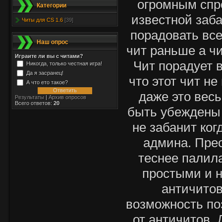
огромным спр
Категории
известной заба
Читы для CS 1.6
[39]
порадовать все
Наш опрос
чит раньше а ч
Играите ли вы с читами?
Чит порадует 
Никогда, только честная игра!
Да я засранец!
что этот чит н
А что ето такое?
даже это вес
Результаты
|
Архив опросов
Всего ответов:
20
быть убеждены 
не забанит ког
админа. Прес
теснее палил
простыми и 
античитов
возможность по
от античитов.