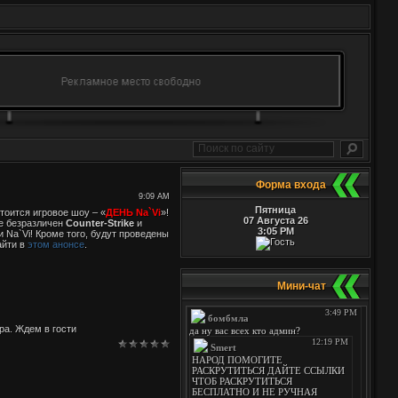
Форма входа
9:09 AM
Пятница
тоится игровое шоу – «
ДЕНЬ Na`Vi
»!
07 Августа 26
не безразличен
Counter-Strike
и
3:05 PM
и Na`Vi! Кроме того, будут проведены
айти в
этом анонсе
.
Мини-чат
тра. Ждем в гости