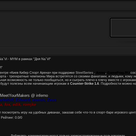
a`Vi - MYM в рамках "Дня Na`Vi"
i"
 центре «Киев Кибер Спорт Арена» при поддержке
SteelSeries
,
Antec
,
GameFrag.RU
сос
порта - трехкратные чемпионы Мира встретятся со своими фанатами, и людьми, кому 
ьная возможность не только пообщаться, но и сыграть плечо к плечу вместе с игрокам
 будут полезны всем начинающим игрокам в
Counter-Strike 1.6
. Подробности можно н
MeetYourMakers @ inferno
arkeloff, Edward, esenin, Zeus
, fox, edik, romjke
ут посмотреть игру на удобных диванах, заказав себе что-то в спорт-баре игрового цен
|
Рейтинг
:
0.0
/
0
Добавлять комментарии могут только зарегистрированные пользователи.