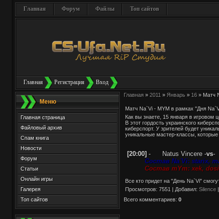
Главная
Форум
Файлы
Топ сайтов
Главная
Регистрация
Вход
Главная
»
2011
»
Январь
»
16
» Матч N
Меню
Матч Na`Vi - MYM в рамках "Дня Na`V
Как вы знаете, 15 января в игровом
Главная страница
В этот гордость украинского киберс
Файловый архив
киберспорт. У зрителей будет уникал
уникальные мастер-классы, которые
Спам книга
Новости
[20:00]
-
Natus Vincere
-
vs
-
Форум
Состав Na`Vi: starix, m
Состав mYm: xek, dosia
Статьи
Онлайн игры
Все кто придет на "День Na`Vi" смог
Галерея
Просмотров
: 7551 |
Добавил
:
Silence
Топ сайтов
Всего комментариев
:
0