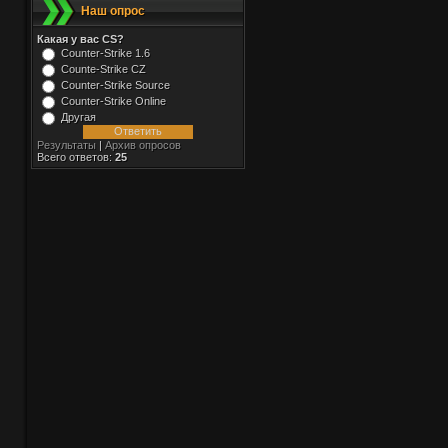
Наш опрос
Какая у вас CS?
Counter-Strike 1.6
Counte-Strike CZ
Counter-Strike Source
Counter-Strike Online
Другая
Результаты
|
Архив опросов
Всего ответов:
25