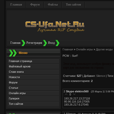
Главная
Форум
Файлы
Топ сайтов
Главная
Регистрация
Вход
Главная
»
Онлайн игры
»
Другие моды
Меню
PCW :: SurF
Главная страница
Этот мод, использует особую физику и
Файловый архив
карт для скольжения по горкам.
Спам книга
Счетчики
:
527
|
Добавил
:
Silence
|
Теги
Новости
Всего комментариев
:
2
Форум
Статьи
2
Skype elektro560
(25 Марта 11 5:06 P
Онлайн игры
0
Галерея
193.26.217.13:27118
80.90.116.116:27005
Топ сайтов
193.26.217.6:27045
1
Silence