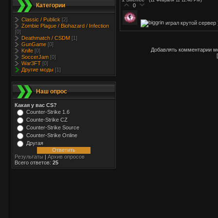
(11 Февраля 11 11:48 PM)
Категории
0
Classic / Publick
[2]
играл крутой сервер 
Zombie Plague / Biohazard / Infection
[0]
Deathmatch / CSDM
[1]
GunGame
[0]
Добавлять комментарии мо
Knife
[0]
SoccerJam
[0]
War3FT
[0]
Другие моды
[1]
Наш опрос
Какая у вас CS?
Counter-Strike 1.6
Counte-Strike CZ
Counter-Strike Source
Counter-Strike Online
Другая
Результаты
|
Архив опросов
Всего ответов:
25